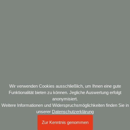
☰
DE
EN
Offene Stellen
Member of ICEFAT
© 2026 Tandem Lagerhaus und Kraftverkehr Kunst GmbH
Wir verwenden Cookies ausschließlich, um Ihnen eine gute
Funktionalität bieten zu können. Jegliche Auswertung erfolgt
anonymisiert.
Weitere Informationen und Widerspruchsmöglichkeiten finden Sie in
unserer
Datenschutzerklärung
Zur Kenntnis genommen