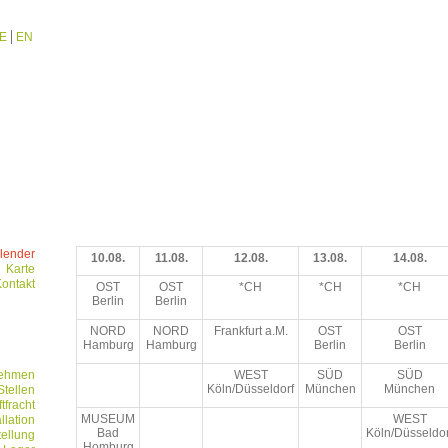
E
EN
lender
10.08.
11.08.
12.08.
13.08.
14.08.
Karte
ontakt
OST
OST
*CH
*CH
*CH
Berlin
Berlin
NORD
NORD
Frankfurt a.M.
OST
OST
Hamburg
Hamburg
Berlin
Berlin
nehmen
WEST
SÜD
SÜD
Köln/Düsseldorf
München
München
Stellen
tfracht
MUSEUM
WEST
allation
Bad
Köln/Düsseldor
tellung
Homburg