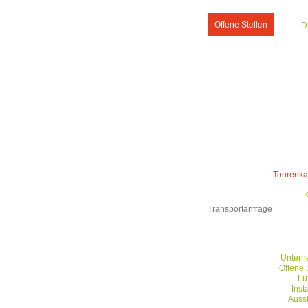
Offene Stellen
D
Tourenka
K
Transportanfrage
Unter
Offene 
Luf
Inst
Auss